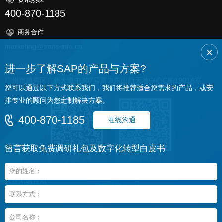
400-870-1185
商务合作
marketing@trans-info.cn
公司地址
进一步了解SAP的产品与方案?
广州市越秀区广州大道中307号富力东山新天地中心C栋1901A室
排专业的顾问为您定制解决方案。
400-870-1185
在线沟通
留言获取免费调研礼包及数字化转型白皮书
关注公众号
顾问微信号
关注斯凯普斯：
友情链接
知乎
头条
百家号
CopyRight © 2008 - 2026 广州斯凯普斯信息技术有限公司